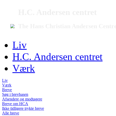
H.C. Andersen centret
The Hans Christian Andersen Centr
Liv
H.C. Andersen centret
Værk
Liv
Værk
Breve
Søg i brevbasen
Afsendere og modtagere
Breve om HCA
Ikke tidligere trykte breve
Alle breve