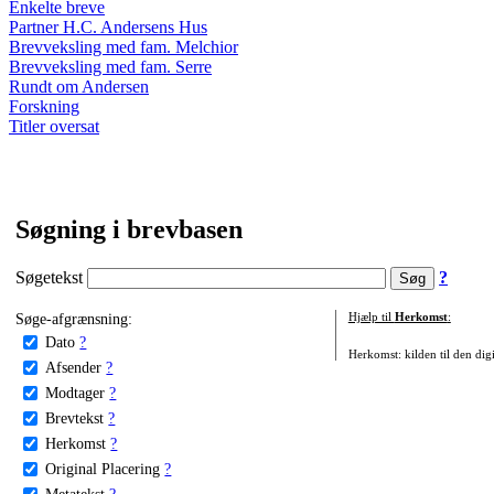
Enkelte breve
Partner H.C. Andersens Hus
Brevveksling med fam. Melchior
Brevveksling med fam. Serre
Rundt om Andersen
Forskning
Titler oversat
Søgning i brevbasen
Søgetekst
?
Søge-afgrænsning:
Hjælp til
Herkomst
:
Dato
?
Herkomst: kilden til den digi
Afsender
?
Modtager
?
Brevtekst
?
Herkomst
?
Original Placering
?
Metatekst
?