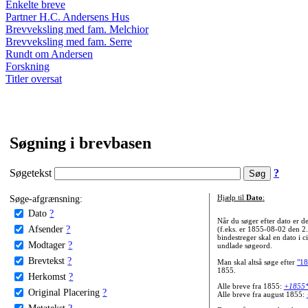
Enkelte breve
Partner H.C. Andersens Hus
Brevveksling med fam. Melchior
Brevveksling med fam. Serre
Rundt om Andersen
Forskning
Titler oversat
Søgning i brevbasen
Søgetekst
?
Søge-afgrænsning:
Hjælp til
Dato
:
Dato
?
Når du søger efter dato er
Afsender
?
(f.eks. er 1855-08-02 den 2
bindestreger skal en dato i c
Modtager
?
undlade søgeord.
Brevtekst
?
Man skal altså søge efter
"18
1855.
Herkomst
?
Alle breve fra 1855:
+1855
Original Placering
?
Alle breve fra august 1855:
Metatekst
?