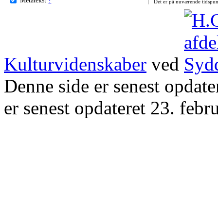
Det er på nuværende tidspun
Kulturvidenskaber
ved
Denne side er senest opdat
er senest opdateret 23. febr