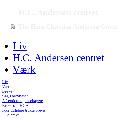
H.C. Andersen centret
The Hans Christian Andersen Centr
Liv
H.C. Andersen centret
Værk
Liv
Værk
Breve
Søg i brevbasen
Afsendere og modtagere
Breve om HCA
Ikke tidligere trykte breve
Alle breve