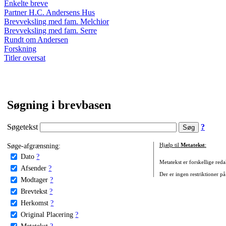
Enkelte breve
Partner H.C. Andersens Hus
Brevveksling med fam. Melchior
Brevveksling med fam. Serre
Rundt om Andersen
Forskning
Titler oversat
Søgning i brevbasen
Søgetekst
?
Søge-afgrænsning:
Hjælp til
Metatekst
:
Dato
?
Metatekst er forskellige reda
Afsender
?
Der er ingen restriktioner på
Modtager
?
Brevtekst
?
Herkomst
?
Original Placering
?
Metatekst
?