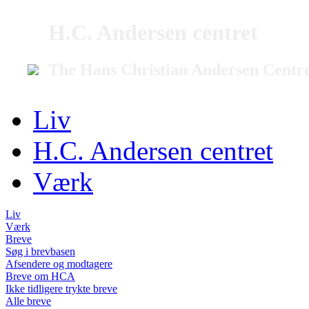
H.C. Andersen centret
The Hans Christian Andersen Centr
Liv
H.C. Andersen centret
Værk
Liv
Værk
Breve
Søg i brevbasen
Afsendere og modtagere
Breve om HCA
Ikke tidligere trykte breve
Alle breve