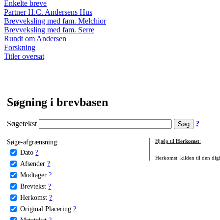
Enkelte breve
Partner H.C. Andersens Hus
Brevveksling med fam. Melchior
Brevveksling med fam. Serre
Rundt om Andersen
Forskning
Titler oversat
Søgning i brevbasen
Søgetekst
?
Søge-afgrænsning:
Hjælp til
Herkomst
:
Dato
?
Herkomst: kilden til den digi
Afsender
?
Modtager
?
Brevtekst
?
Herkomst
?
Original Placering
?
Metatekst
?