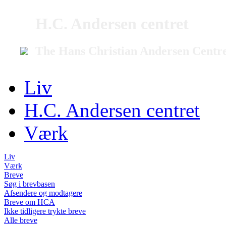
H.C. Andersen centret
The Hans Christian Andersen Centr
Liv
H.C. Andersen centret
Værk
Liv
Værk
Breve
Søg i brevbasen
Afsendere og modtagere
Breve om HCA
Ikke tidligere trykte breve
Alle breve