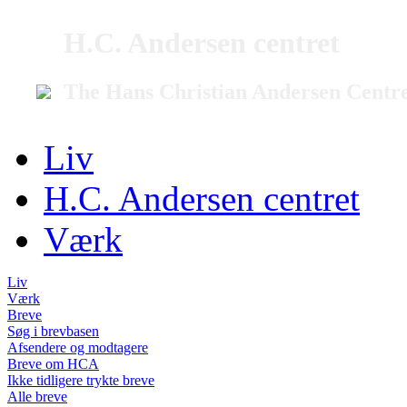
H.C. Andersen centret
The Hans Christian Andersen Centr
Liv
H.C. Andersen centret
Værk
Liv
Værk
Breve
Søg i brevbasen
Afsendere og modtagere
Breve om HCA
Ikke tidligere trykte breve
Alle breve