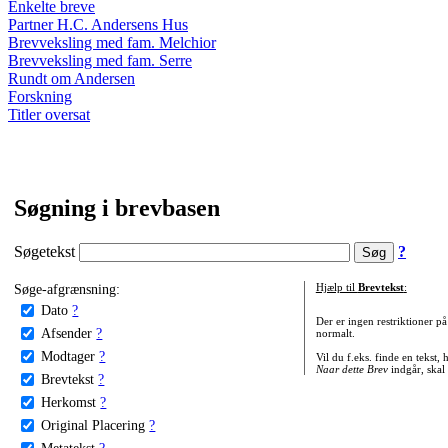
Enkelte breve
Partner H.C. Andersens Hus
Brevveksling med fam. Melchior
Brevveksling med fam. Serre
Rundt om Andersen
Forskning
Titler oversat
Søgning i brevbasen
Søgetekst
?
Søge-afgrænsning:
Hjælp til
Brevtekst
:
Dato
?
Der er ingen restriktioner p
Afsender
?
normalt.
Modtager
?
Vil du f.eks. finde en tekst,
Naar dette Brev
indgår, skal
Brevtekst
?
Herkomst
?
Original Placering
?
Metatekst
?