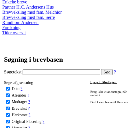
Enkelte breve
Partner H.C. Andersens Hus
Brevveksling med fam. Melchior
Brevveksling med fam. Serre
Rundt om Andersen
Forskning
Titler oversat
Søgning i brevbasen
Søgetekst
?
Søge-afgrænsning:
Hjælp til
Modtager
:
Dato
?
Brug ikke citationstegn, når
Afsender
?
stedet +:
Modtager
?
Find f.eks. breve til Henriet
Brevtekst
?
Herkomst
?
Original Placering
?
Metatekst
?