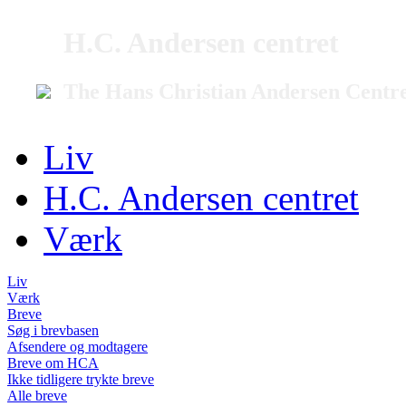
H.C. Andersen centret
The Hans Christian Andersen Centr
Liv
H.C. Andersen centret
Værk
Liv
Værk
Breve
Søg i brevbasen
Afsendere og modtagere
Breve om HCA
Ikke tidligere trykte breve
Alle breve