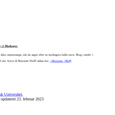
p til
Modtager
:
ikke citationstegn, når du søger efter en modtagers fulde navn. Brug i stedet +:
f.eks. breve til Henriette Wulff sådan her:
+Henriette +Wulff
.
 opdateret 23. februar 2023