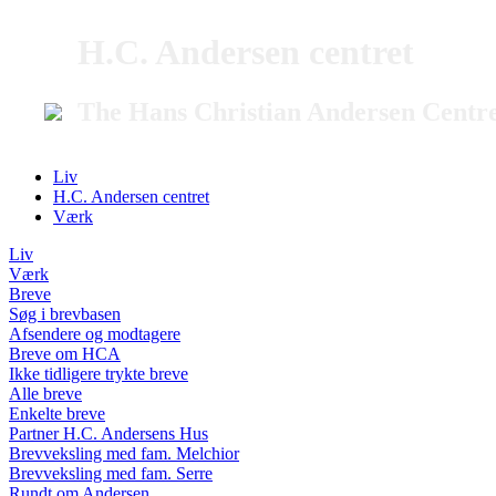
H.C. Andersen centret
The Hans Christian Andersen Centr
Liv
H.C. Andersen centret
Værk
Liv
Værk
Breve
Søg i brevbasen
Afsendere og modtagere
Breve om HCA
Ikke tidligere trykte breve
Alle breve
Enkelte breve
Partner H.C. Andersens Hus
Brevveksling med fam. Melchior
Brevveksling med fam. Serre
Rundt om Andersen