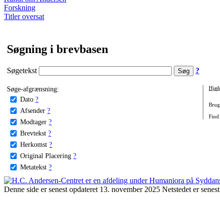
Forskning
Titler oversat
Søgning i brevbasen
Søgetekst
?
Søge-afgrænsning:
Hjæl
Dato
?
Brug 
Afsender
?
Find 
Modtager
?
Brevtekst
?
Herkomst
?
Original Placering
?
Metatekst
?
Denne side er senest opdateret 13. november 2025 Netstedet er senest