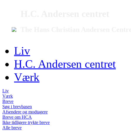
H.C. Andersen centret
The Hans Christian Andersen Centr
Liv
H.C. Andersen centret
Værk
Liv
Værk
Breve
Søg i brevbasen
Afsendere og modtagere
Breve om HCA
Ikke tidligere trykte breve
Alle breve