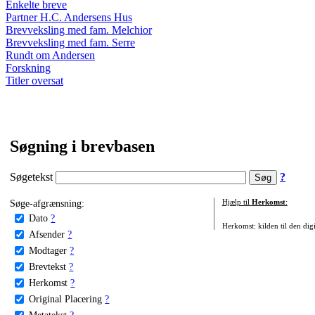
Enkelte breve
Partner H.C. Andersens Hus
Brevveksling med fam. Melchior
Brevveksling med fam. Serre
Rundt om Andersen
Forskning
Titler oversat
Søgning i brevbasen
Søgetekst
?
Søge-afgrænsning:
Hjælp til
Herkomst
:
Dato
?
Herkomst: kilden til den digi
Afsender
?
Modtager
?
Brevtekst
?
Herkomst
?
Original Placering
?
Metatekst
?