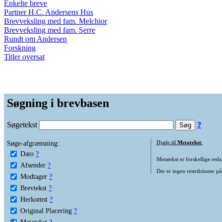
Enkelte breve
Partner H.C. Andersens Hus
Brevveksling med fam. Melchior
Brevveksling med fam. Serre
Rundt om Andersen
Forskning
Titler oversat
Søgning i brevbasen
Søgetekst
?
Søge-afgrænsning:
Hjælp til
Metatekst
:
Dato
?
Metatekst er forskellige reda
Afsender
?
Der er ingen restriktioner på
Modtager
?
Brevtekst
?
Herkomst
?
Original Placering
?
Metatekst
?