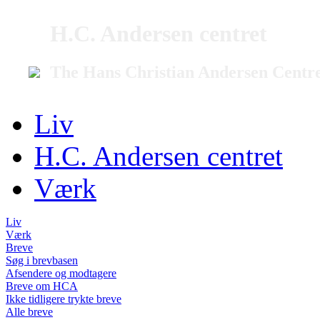
H.C. Andersen centret
The Hans Christian Andersen Centr
Liv
H.C. Andersen centret
Værk
Liv
Værk
Breve
Søg i brevbasen
Afsendere og modtagere
Breve om HCA
Ikke tidligere trykte breve
Alle breve