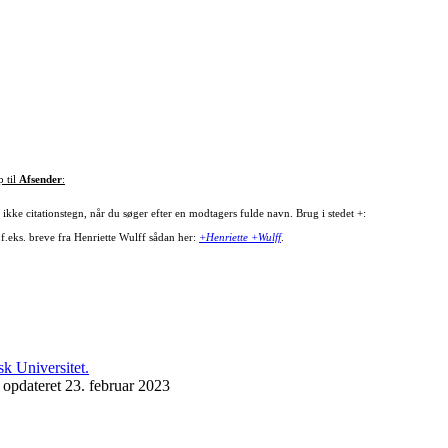
p til
Afsender
:
ikke citationstegn, når du søger efter en modtagers fulde navn. Brug i stedet +:
 f.eks. breve fra Henriette Wulff sådan her:
+Henriette +Wulff
.
 opdateret 23. februar 2023