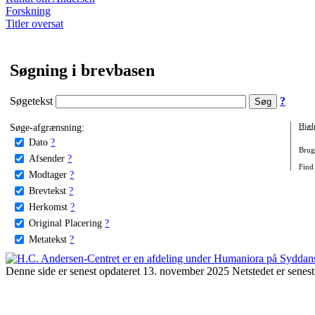
Forskning
Titler oversat
Søgning i brevbasen
Søgetekst
?
Søge-afgrænsning:
Hjæl
Dato
?
Brug 
Afsender
?
Find
Modtager
?
Brevtekst
?
Herkomst
?
Original Placering
?
Metatekst
?
Denne side er senest opdateret 13. november 2025 Netstedet er senest