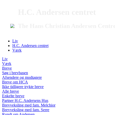
H.C. Andersen centret
The Hans Christian Andersen Centr
Liv
H.C. Andersen centret
Værk
Liv
Værk
Breve
Søg i brevbasen
Afsendere og modtagere
Breve om HCA
Ikke tidligere trykte breve
Alle breve
Enkelte breve
Partner H.C. Andersens Hus
Brevveksling med fam. Melchior
Brevveksling med fam. Serre
Rundt om Andersen