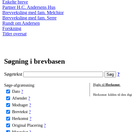
Enkelte breve
Partner H.C. Andersens Hus
Brevveksling med fam. Melchior
Brevveksling med fam. Serre
Rundt om Andersen
Forskning
Titler oversat
Søgning i brevbasen
Søgetekst
?
Søge-afgrænsning:
Hjælp til
Herkomst
:
Dato
?
Herkomst: kilden til den digi
Afsender
?
Modtager
?
Brevtekst
?
Herkomst
?
Original Placering
?
Metatekst
?