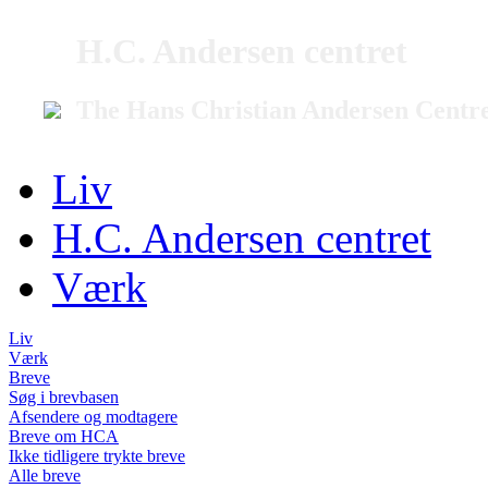
H.C. Andersen centret
The Hans Christian Andersen Centr
Liv
H.C. Andersen centret
Værk
Liv
Værk
Breve
Søg i brevbasen
Afsendere og modtagere
Breve om HCA
Ikke tidligere trykte breve
Alle breve