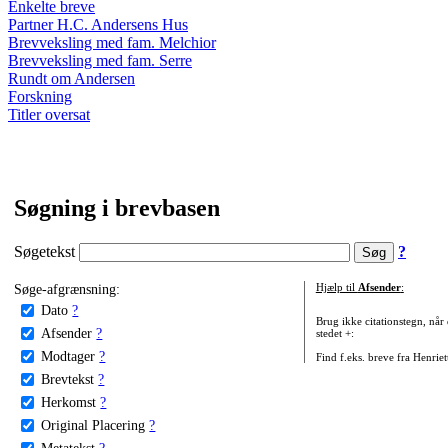
Enkelte breve
Partner H.C. Andersens Hus
Brevveksling med fam. Melchior
Brevveksling med fam. Serre
Rundt om Andersen
Forskning
Titler oversat
Søgning i brevbasen
Søgetekst
?
Søge-afgrænsning:
Hjælp til
Afsender
:
Dato
?
Brug ikke citationstegn, når
Afsender
?
stedet +:
Modtager
?
Find f.eks. breve fra Henrie
Brevtekst
?
Herkomst
?
Original Placering
?
Metatekst
?