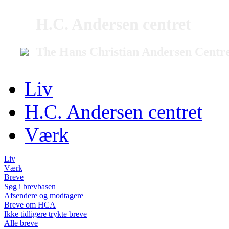
H.C. Andersen centret
The Hans Christian Andersen Centr
Liv
H.C. Andersen centret
Værk
Liv
Værk
Breve
Søg i brevbasen
Afsendere og modtagere
Breve om HCA
Ikke tidligere trykte breve
Alle breve