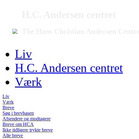
H.C. Andersen centret
The Hans Christian Andersen Centr
Liv
H.C. Andersen centret
Værk
Liv
Værk
Breve
Søg i brevbasen
Afsendere og modtagere
Breve om HCA
Ikke tidligere trykte breve
Alle breve