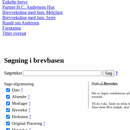
Enkelte breve
Partner H.C. Andersens Hus
Brevveksling med fam. Melchior
Brevveksling med fam. Serre
Rundt om Andersen
Forskning
Titler oversat
Søgning i brevbasen
Søgetekst
?
Søge-afgrænsning:
Hjælp til
Brevtekst
:
Dato
?
Der er ingen restriktioner p
Afsender
?
normalt.
Modtager
?
Vil du f.eks. finde en tekst,
Naar dette Brev
indgår, skal
Brevtekst
?
Herkomst
?
Original Placering
?
Metatekst
?