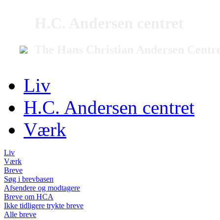
H.C. Andersen centret
The Hans Christian Andersen Centr
Liv
H.C. Andersen centret
Værk
Liv
Værk
Breve
Søg i brevbasen
Afsendere og modtagere
Breve om HCA
Ikke tidligere trykte breve
Alle breve