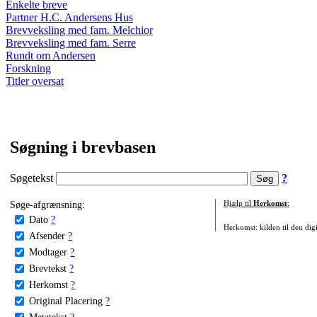
Enkelte breve
Partner H.C. Andersens Hus
Brevveksling med fam. Melchior
Brevveksling med fam. Serre
Rundt om Andersen
Forskning
Titler oversat
Søgning i brevbasen
Søgetekst
?
Søge-afgrænsning:
Hjælp til
Herkomst
:
Dato
?
Herkomst: kilden til den digi
Afsender
?
Modtager
?
Brevtekst
?
Herkomst
?
Original Placering
?
Metatekst
?