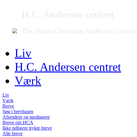
H.C. Andersen centret
The Hans Christian Andersen Centr
Liv
H.C. Andersen centret
Værk
Liv
Værk
Breve
Søg i brevbasen
Afsendere og modtagere
Breve om HCA
Ikke tidligere trykte breve
Alle breve