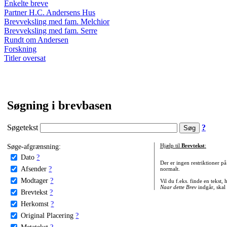
Enkelte breve
Partner H.C. Andersens Hus
Brevveksling med fam. Melchior
Brevveksling med fam. Serre
Rundt om Andersen
Forskning
Titler oversat
Søgning i brevbasen
Søgetekst
?
Søge-afgrænsning:
Hjælp til
Brevtekst
:
Dato
?
Der er ingen restriktioner p
Afsender
?
normalt.
Modtager
?
Vil du f.eks. finde en tekst,
Naar dette Brev
indgår, skal
Brevtekst
?
Herkomst
?
Original Placering
?
Metatekst
?