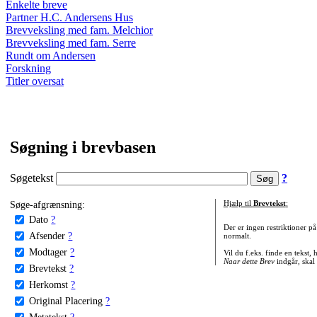
Enkelte breve
Partner H.C. Andersens Hus
Brevveksling med fam. Melchior
Brevveksling med fam. Serre
Rundt om Andersen
Forskning
Titler oversat
Søgning i brevbasen
Søgetekst
?
Søge-afgrænsning:
Hjælp til
Brevtekst
:
Dato
?
Der er ingen restriktioner p
Afsender
?
normalt.
Modtager
?
Vil du f.eks. finde en tekst,
Naar dette Brev
indgår, skal
Brevtekst
?
Herkomst
?
Original Placering
?
Metatekst
?