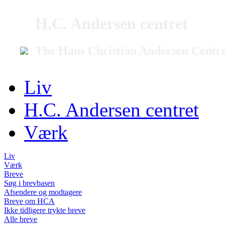
H.C. Andersen centret
The Hans Christian Andersen Centr
Liv
H.C. Andersen centret
Værk
Liv
Værk
Breve
Søg i brevbasen
Afsendere og modtagere
Breve om HCA
Ikke tidligere trykte breve
Alle breve