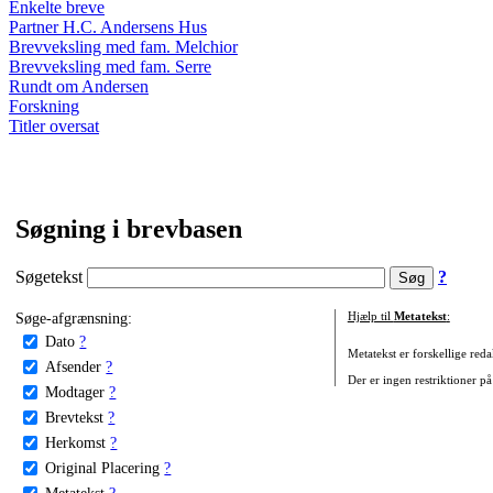
Enkelte breve
Partner H.C. Andersens Hus
Brevveksling med fam. Melchior
Brevveksling med fam. Serre
Rundt om Andersen
Forskning
Titler oversat
Søgning i brevbasen
Søgetekst
?
Søge-afgrænsning:
Hjælp til
Metatekst
:
Dato
?
Metatekst er forskellige reda
Afsender
?
Der er ingen restriktioner på
Modtager
?
Brevtekst
?
Herkomst
?
Original Placering
?
Metatekst
?