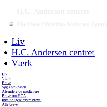
H.C. Andersen centret
The Hans Christian Andersen Centr
Liv
H.C. Andersen centret
Værk
Liv
Værk
Breve
Søg i brevbasen
Afsendere og modtagere
Breve om HCA
Ikke tidligere trykte breve
Alle breve