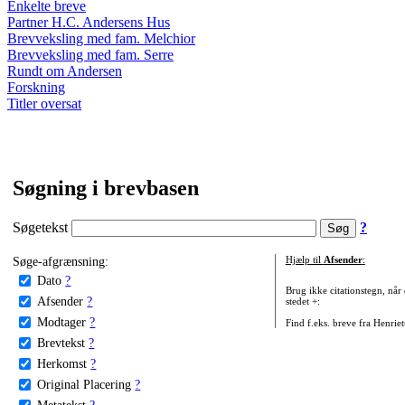
Enkelte breve
Partner H.C. Andersens Hus
Brevveksling med fam. Melchior
Brevveksling med fam. Serre
Rundt om Andersen
Forskning
Titler oversat
Søgning i brevbasen
Søgetekst
?
Søge-afgrænsning:
Hjælp til
Afsender
:
Dato
?
Brug ikke citationstegn, når
Afsender
?
stedet +:
Modtager
?
Find f.eks. breve fra Henrie
Brevtekst
?
Herkomst
?
Original Placering
?
Metatekst
?