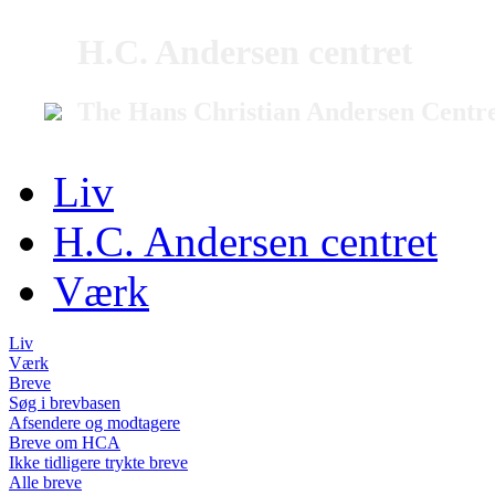
H.C. Andersen centret
The Hans Christian Andersen Centr
Liv
H.C. Andersen centret
Værk
Liv
Værk
Breve
Søg i brevbasen
Afsendere og modtagere
Breve om HCA
Ikke tidligere trykte breve
Alle breve