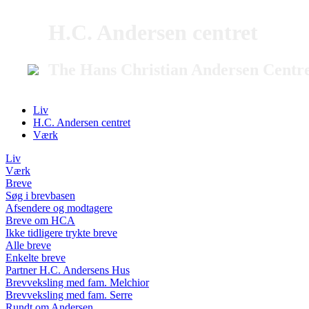
H.C. Andersen centret
The Hans Christian Andersen Centr
Liv
H.C. Andersen centret
Værk
Liv
Værk
Breve
Søg i brevbasen
Afsendere og modtagere
Breve om HCA
Ikke tidligere trykte breve
Alle breve
Enkelte breve
Partner H.C. Andersens Hus
Brevveksling med fam. Melchior
Brevveksling med fam. Serre
Rundt om Andersen