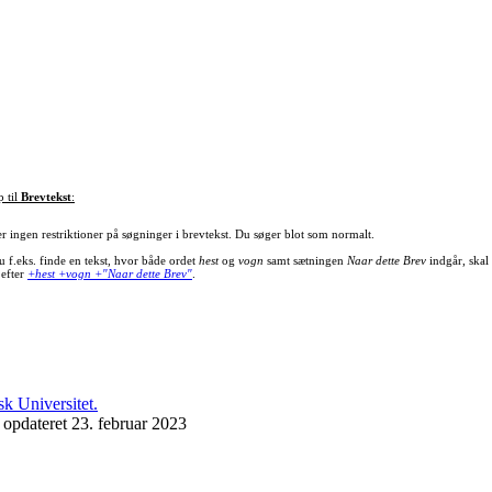
p til
Brevtekst
:
er ingen restriktioner på søgninger i brevtekst. Du søger blot som normalt.
u f.eks. finde en tekst, hvor både ordet
hest
og
vogn
samt sætningen
Naar dette Brev
indgår, skal
 efter
+hest +vogn +"Naar dette Brev"
.
 opdateret 23. februar 2023