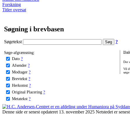
Forskning
Titler oversat
Søgning i brevbasen
Søgetekst
?
Søge-afgrænsning:
Hjæl
Dato
?
Der 
Afsender
?
Vil d
Modtager
?
søge
Brevtekst
?
Herkomst
?
Original Placering
?
Metatekst
?
Denne side er senest opdateret 13. november 2025 Netstedet er senest