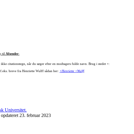
p til
Afsender
:
ikke citationstegn, når du søger efter en modtagers fulde navn. Brug i stedet +:
 f.eks. breve fra Henriette Wulff sådan her:
+Henriette +Wulff
.
 opdateret 23. februar 2023