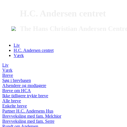
H.C. Andersen centret
The Hans Christian Andersen Centr
Liv
H.C. Andersen centret
Værk
Liv
Værk
Breve
Søg i brevbasen
Afsendere og modtagere
Breve om HCA
Ikke tidligere trykte breve
Alle breve
Enkelte breve
Partner H.C. Andersens Hus
Brevveksling med fam. Melchior
Brevveksling med fam. Serre
Rundt om Andersen