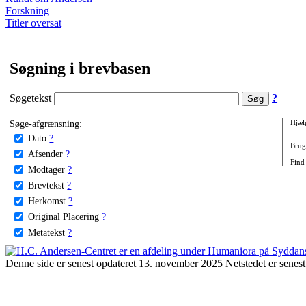
Forskning
Titler oversat
Søgning i brevbasen
Søgetekst
?
Søge-afgrænsning:
Hjæl
Dato
?
Brug 
Afsender
?
Find
Modtager
?
Brevtekst
?
Herkomst
?
Original Placering
?
Metatekst
?
Denne side er senest opdateret 13. november 2025 Netstedet er senest