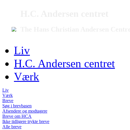
H.C. Andersen centret
The Hans Christian Andersen Centr
Liv
H.C. Andersen centret
Værk
Liv
Værk
Breve
Søg i brevbasen
Afsendere og modtagere
Breve om HCA
Ikke tidligere trykte breve
Alle breve