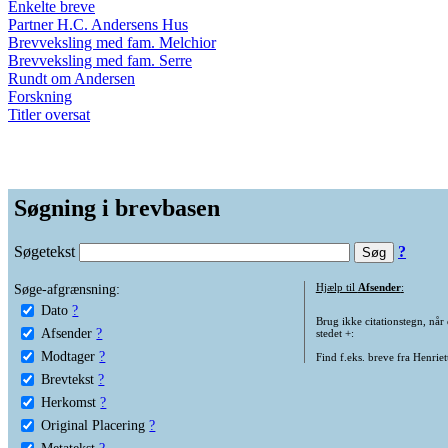
Enkelte breve
Partner H.C. Andersens Hus
Brevveksling med fam. Melchior
Brevveksling med fam. Serre
Rundt om Andersen
Forskning
Titler oversat
Søgning i brevbasen
Søgetekst
?
Søge-afgrænsning:
Hjælp til
Afsender
:
Dato
?
Brug ikke citationstegn, når
Afsender
?
stedet +:
Modtager
?
Find f.eks. breve fra Henrie
Brevtekst
?
Herkomst
?
Original Placering
?
Metatekst
?