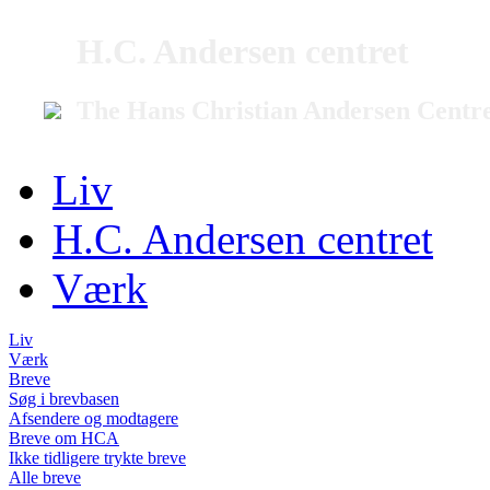
H.C. Andersen centret
The Hans Christian Andersen Centr
Liv
H.C. Andersen centret
Værk
Liv
Værk
Breve
Søg i brevbasen
Afsendere og modtagere
Breve om HCA
Ikke tidligere trykte breve
Alle breve