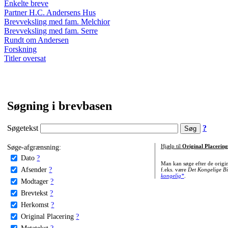
Enkelte breve
Partner H.C. Andersens Hus
Brevveksling med fam. Melchior
Brevveksling med fam. Serre
Rundt om Andersen
Forskning
Titler oversat
Søgning i brevbasen
Søgetekst
?
Søge-afgrænsning:
Hjælp til
Original Placering
Dato
?
Man kan søge efter de origi
Afsender
?
f.eks. være
Det Kongelige Bi
kongelig*
.
Modtager
?
Brevtekst
?
Herkomst
?
Original Placering
?
Metatekst
?