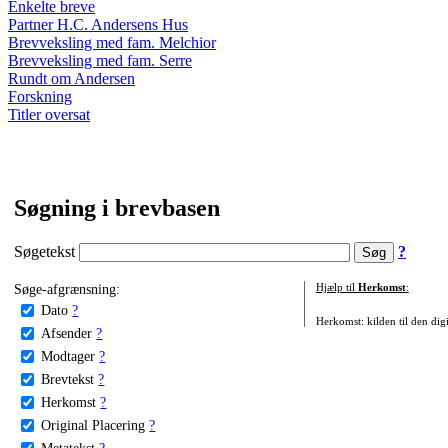
Enkelte breve
Partner H.C. Andersens Hus
Brevveksling med fam. Melchior
Brevveksling med fam. Serre
Rundt om Andersen
Forskning
Titler oversat
Søgning i brevbasen
Søgetekst
?
Søge-afgrænsning:
Hjælp til
Herkomst
:
Dato
?
Herkomst: kilden til den digi
Afsender
?
Modtager
?
Brevtekst
?
Herkomst
?
Original Placering
?
Metatekst
?