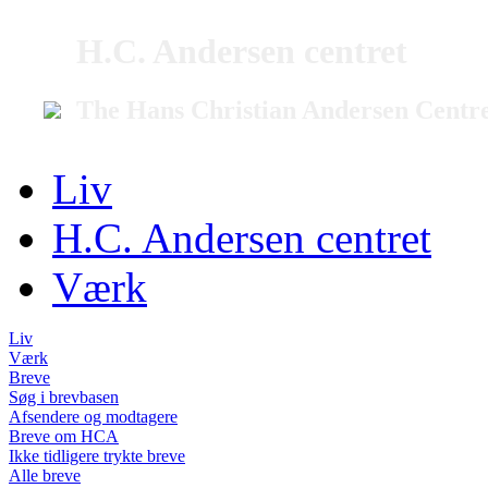
H.C. Andersen centret
The Hans Christian Andersen Centr
Liv
H.C. Andersen centret
Værk
Liv
Værk
Breve
Søg i brevbasen
Afsendere og modtagere
Breve om HCA
Ikke tidligere trykte breve
Alle breve