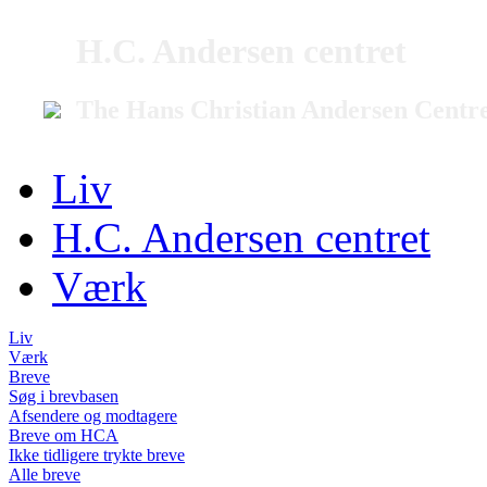
H.C. Andersen centret
The Hans Christian Andersen Centr
Liv
H.C. Andersen centret
Værk
Liv
Værk
Breve
Søg i brevbasen
Afsendere og modtagere
Breve om HCA
Ikke tidligere trykte breve
Alle breve