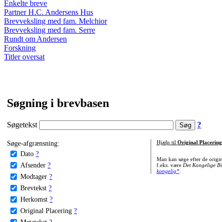
Enkelte breve
Partner H.C. Andersens Hus
Brevveksling med fam. Melchior
Brevveksling med fam. Serre
Rundt om Andersen
Forskning
Titler oversat
Søgning i brevbasen
Søgetekst
?
Søge-afgrænsning:
Hjælp til
Original Placering
Dato
?
Man kan søge efter de origi
Afsender
?
f.eks. være
Det Kongelige Bi
kongelig*
.
Modtager
?
Brevtekst
?
Herkomst
?
Original Placering
?
Metatekst
?