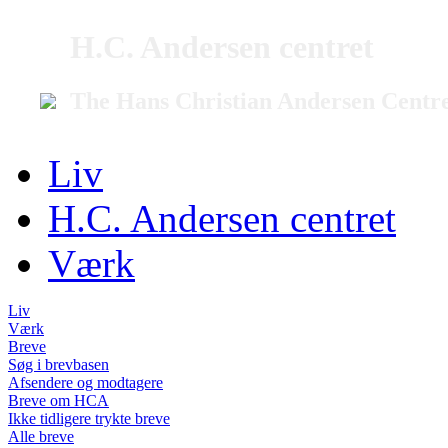
H.C. Andersen centret
The Hans Christian Andersen Centr
Liv
H.C. Andersen centret
Værk
Liv
Værk
Breve
Søg i brevbasen
Afsendere og modtagere
Breve om HCA
Ikke tidligere trykte breve
Alle breve