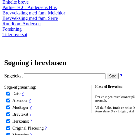
Enkelte breve
Partner H.C. Andersens Hus
Brevveksling med fam. Melchior
Brevveksling med fam. Serre
Rundt om Andersen
Forskning
Titler oversat
Søgning i brevbasen
Søgetekst
?
Søge-afgrænsning:
Hjælp til
Brevtekst
:
Dato
?
Der er ingen restriktioner p
Afsender
?
normalt.
Modtager
?
Vil du f.eks. finde en tekst,
Naar dette Brev
indgår, skal
Brevtekst
?
Herkomst
?
Original Placering
?
Metatekst
?