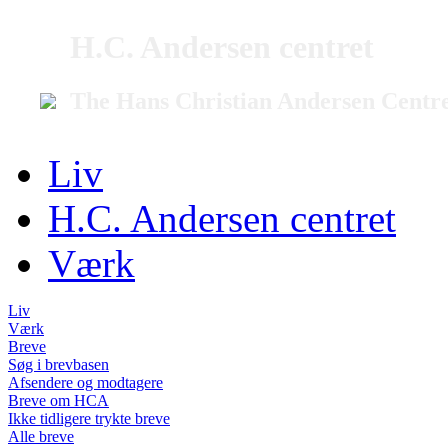
H.C. Andersen centret
The Hans Christian Andersen Centr
Liv
H.C. Andersen centret
Værk
Liv
Værk
Breve
Søg i brevbasen
Afsendere og modtagere
Breve om HCA
Ikke tidligere trykte breve
Alle breve