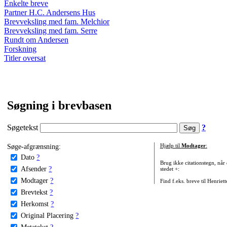
Enkelte breve
Partner H.C. Andersens Hus
Brevveksling med fam. Melchior
Brevveksling med fam. Serre
Rundt om Andersen
Forskning
Titler oversat
Søgning i brevbasen
Søgetekst
?
Søge-afgrænsning:
Hjælp til
Modtager
:
Dato
?
Brug ikke citationstegn, når
Afsender
?
stedet +:
Modtager
?
Find f.eks. breve til Henriet
Brevtekst
?
Herkomst
?
Original Placering
?
Metatekst
?