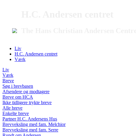
H.C. Andersen centret
The Hans Christian Andersen Centr
Liv
H.C. Andersen centret
Værk
Liv
Værk
Breve
Søg i brevbasen
Afsendere og modtagere
Breve om HCA
Ikke tidligere trykte breve
Alle breve
Enkelte breve
Partner H.C. Andersens Hus
Brevveksling med fam. Melchior
Brevveksling med fam. Serre
Rundt om Andersen