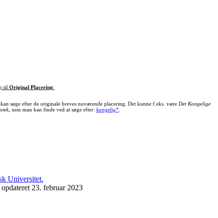
p til
Original Placering
:
kan søge efter de originale breves nuværende placering. Det kunne f.eks. være
Det Kongelige
otek
, som man kan finde ved at søge efter:
kongelig*
.
 opdateret 23. februar 2023