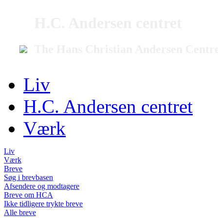
H.C. Andersen centret
The Hans Christian Andersen Centr
Liv
H.C. Andersen centret
Værk
Liv
Værk
Breve
Søg i brevbasen
Afsendere og modtagere
Breve om HCA
Ikke tidligere trykte breve
Alle breve