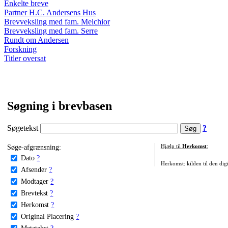
Enkelte breve
Partner H.C. Andersens Hus
Brevveksling med fam. Melchior
Brevveksling med fam. Serre
Rundt om Andersen
Forskning
Titler oversat
Søgning i brevbasen
Søgetekst
?
Søge-afgrænsning:
Hjælp til
Herkomst
:
Dato
?
Herkomst: kilden til den digi
Afsender
?
Modtager
?
Brevtekst
?
Herkomst
?
Original Placering
?
Metatekst
?