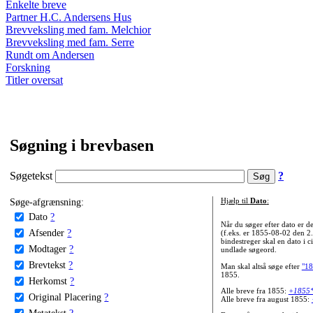
Enkelte breve
Partner H.C. Andersens Hus
Brevveksling med fam. Melchior
Brevveksling med fam. Serre
Rundt om Andersen
Forskning
Titler oversat
Søgning i brevbasen
Søgetekst
?
Søge-afgrænsning:
Hjælp til
Dato
:
Dato
?
Når du søger efter dato er
Afsender
?
(f.eks. er 1855-08-02 den 2
bindestreger skal en dato i c
Modtager
?
undlade søgeord.
Brevtekst
?
Man skal altså søge efter
"18
1855.
Herkomst
?
Alle breve fra 1855:
+1855
Original Placering
?
Alle breve fra august 1855:
Metatekst
?