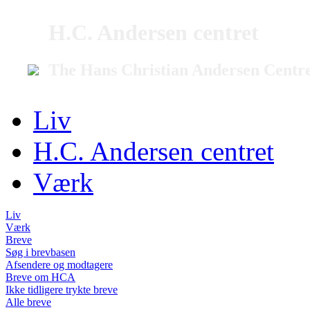
H.C. Andersen centret
The Hans Christian Andersen Centr
Liv
H.C. Andersen centret
Værk
Liv
Værk
Breve
Søg i brevbasen
Afsendere og modtagere
Breve om HCA
Ikke tidligere trykte breve
Alle breve