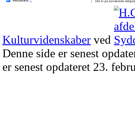
Det er på nuværende tidspun
Kulturvidenskaber
ved
Denne side er senest opdat
er senest opdateret 23. febr