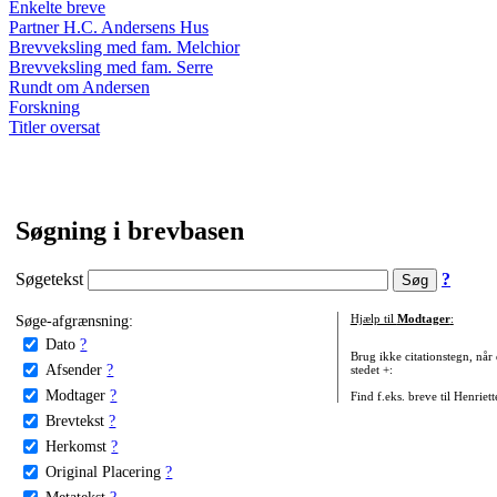
Enkelte breve
Partner H.C. Andersens Hus
Brevveksling med fam. Melchior
Brevveksling med fam. Serre
Rundt om Andersen
Forskning
Titler oversat
Søgning i brevbasen
Søgetekst
?
Søge-afgrænsning:
Hjælp til
Modtager
:
Dato
?
Brug ikke citationstegn, når
Afsender
?
stedet +:
Modtager
?
Find f.eks. breve til Henriet
Brevtekst
?
Herkomst
?
Original Placering
?
Metatekst
?