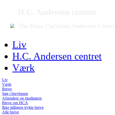
H.C. Andersen centret
The Hans Christian Andersen Centr
Liv
H.C. Andersen centret
Værk
Liv
Værk
Breve
Søg i brevbasen
Afsendere og modtagere
Breve om HCA
Ikke tidligere trykte breve
Alle breve