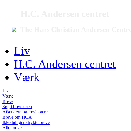
H.C. Andersen centret
The Hans Christian Andersen Centr
Liv
H.C. Andersen centret
Værk
Liv
Værk
Breve
Søg i brevbasen
Afsendere og modtagere
Breve om HCA
Ikke tidligere trykte breve
Alle breve