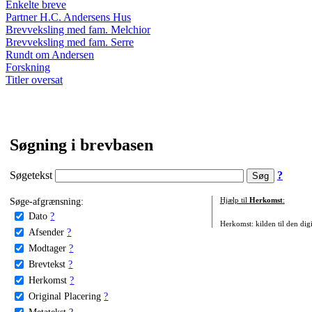
Enkelte breve
Partner H.C. Andersens Hus
Brevveksling med fam. Melchior
Brevveksling med fam. Serre
Rundt om Andersen
Forskning
Titler oversat
Søgning i brevbasen
Søgetekst
?
Søge-afgrænsning:
Hjælp til
Herkomst
:
Dato
?
Herkomst: kilden til den digi
Afsender
?
Modtager
?
Brevtekst
?
Herkomst
?
Original Placering
?
Metatekst
?