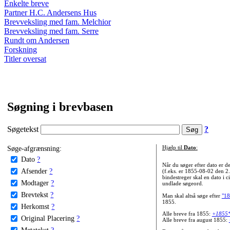
Enkelte breve
Partner H.C. Andersens Hus
Brevveksling med fam. Melchior
Brevveksling med fam. Serre
Rundt om Andersen
Forskning
Titler oversat
Søgning i brevbasen
Søgetekst
?
Søge-afgrænsning:
Hjælp til
Dato
:
Dato
?
Når du søger efter dato er
Afsender
?
(f.eks. er 1855-08-02 den 2
bindestreger skal en dato i c
Modtager
?
undlade søgeord.
Brevtekst
?
Man skal altså søge efter
"18
1855.
Herkomst
?
Alle breve fra 1855:
+1855
Original Placering
?
Alle breve fra august 1855:
Metatekst
?