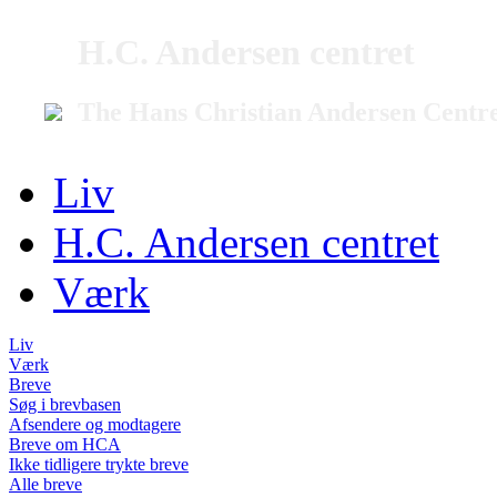
H.C. Andersen centret
The Hans Christian Andersen Centr
Liv
H.C. Andersen centret
Værk
Liv
Værk
Breve
Søg i brevbasen
Afsendere og modtagere
Breve om HCA
Ikke tidligere trykte breve
Alle breve