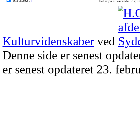
Det er på nuværende tidspun
Kulturvidenskaber
ved
Denne side er senest opdat
er senest opdateret 23. febr