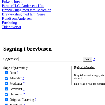
Enkelte breve
Partner H.C. Andersens Hus
Brevveksling med fam. Melchior
Brevveksling med fam. Serre
Rundt om Andersen
Forskning
Titler oversat
Søgning i brevbasen
Søgetekst
?
Søge-afgrænsning:
Hjælp til
Afsender
:
Dato
?
Brug ikke citationstegn, når
Afsender
?
stedet +:
Modtager
?
Find f.eks. breve fra Henrie
Brevtekst
?
Herkomst
?
Original Placering
?
Metatekst
?