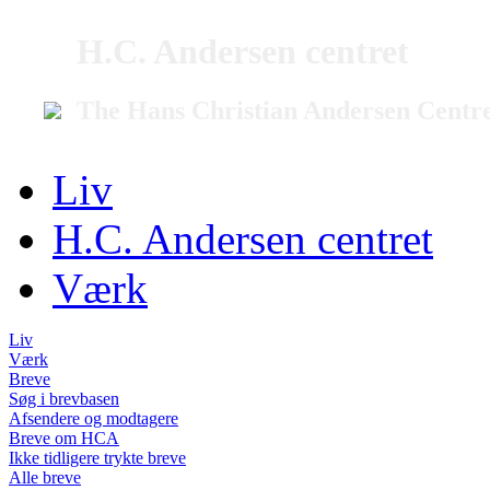
H.C. Andersen centret
The Hans Christian Andersen Centr
Liv
H.C. Andersen centret
Værk
Liv
Værk
Breve
Søg i brevbasen
Afsendere og modtagere
Breve om HCA
Ikke tidligere trykte breve
Alle breve