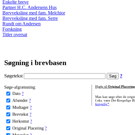
Enkelte breve
Partner H.C. Andersens Hus
Brevveksling med fam. Melchior
Brevveksling med fam. Serre
Rundt om Andersen
Forskning
Titler oversat
Søgning i brevbasen
Søgetekst
?
Søge-afgrænsning:
Hjælp til
Original Placering
Dato
?
Man kan søge efter de origi
Afsender
?
f.eks. være
Det Kongelige Bi
kongelig*
.
Modtager
?
Brevtekst
?
Herkomst
?
Original Placering
?
Metatekst
?