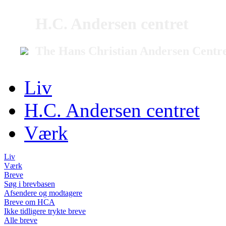
H.C. Andersen centret
The Hans Christian Andersen Centr
Liv
H.C. Andersen centret
Værk
Liv
Værk
Breve
Søg i brevbasen
Afsendere og modtagere
Breve om HCA
Ikke tidligere trykte breve
Alle breve