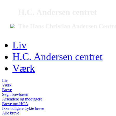
H.C. Andersen centret
The Hans Christian Andersen Centr
Liv
H.C. Andersen centret
Værk
Liv
Værk
Breve
Søg i brevbasen
Afsendere og modtagere
Breve om HCA
Ikke tidligere trykte breve
Alle breve