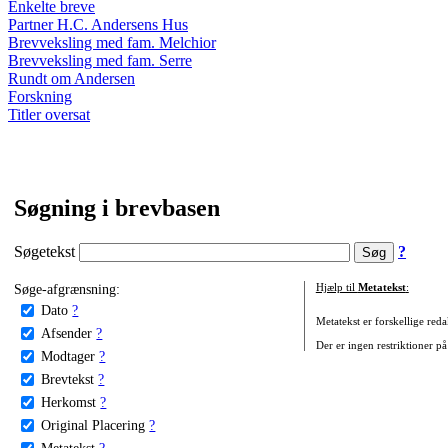
Enkelte breve
Partner H.C. Andersens Hus
Brevveksling med fam. Melchior
Brevveksling med fam. Serre
Rundt om Andersen
Forskning
Titler oversat
Søgning i brevbasen
Søgetekst
?
Søge-afgrænsning:
Hjælp til
Metatekst
:
Dato
?
Metatekst er forskellige reda
Afsender
?
Der er ingen restriktioner på
Modtager
?
Brevtekst
?
Herkomst
?
Original Placering
?
Metatekst
?