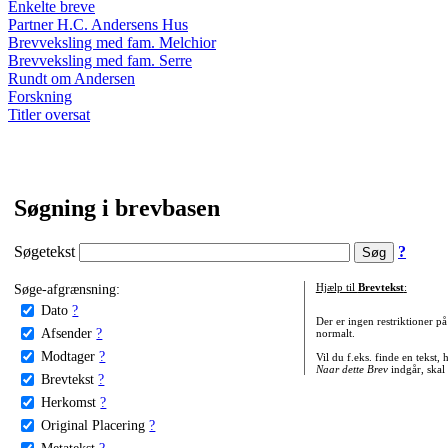
Enkelte breve
Partner H.C. Andersens Hus
Brevveksling med fam. Melchior
Brevveksling med fam. Serre
Rundt om Andersen
Forskning
Titler oversat
Søgning i brevbasen
Søgetekst
?
Søge-afgrænsning:
Hjælp til
Brevtekst
:
Dato
?
Der er ingen restriktioner p
Afsender
?
normalt.
Modtager
?
Vil du f.eks. finde en tekst,
Naar dette Brev
indgår, skal
Brevtekst
?
Herkomst
?
Original Placering
?
Metatekst
?