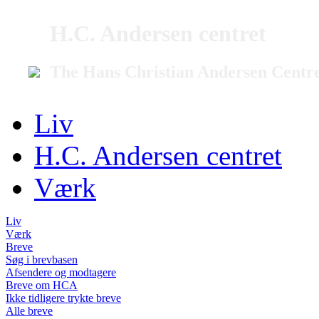
H.C. Andersen centret
The Hans Christian Andersen Centr
Liv
H.C. Andersen centret
Værk
Liv
Værk
Breve
Søg i brevbasen
Afsendere og modtagere
Breve om HCA
Ikke tidligere trykte breve
Alle breve