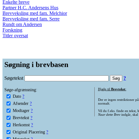
Enkelte breve
Partner H.C. Andersens Hus
Brevveksling med fam. Melchior
Brevveksling med fam. Serre
Rundt om Andersen
Forskning
Titler oversat
Søgning i brevbasen
Søgetekst
?
Søge-afgrænsning:
Hjælp til
Brevtekst
:
Dato
?
Der er ingen restriktioner p
Afsender
?
normalt.
Modtager
?
Vil du f.eks. finde en tekst,
Naar dette Brev
indgår, skal
Brevtekst
?
Herkomst
?
Original Placering
?
Metatekst
?