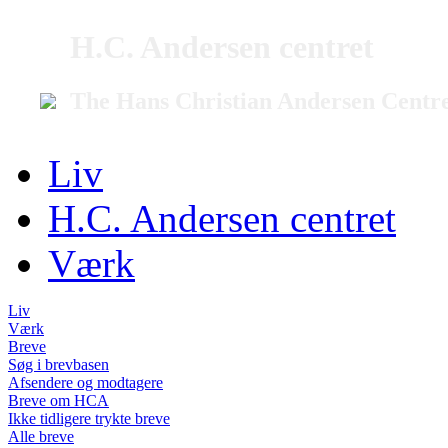
H.C. Andersen centret
The Hans Christian Andersen Centr
Liv
H.C. Andersen centret
Værk
Liv
Værk
Breve
Søg i brevbasen
Afsendere og modtagere
Breve om HCA
Ikke tidligere trykte breve
Alle breve