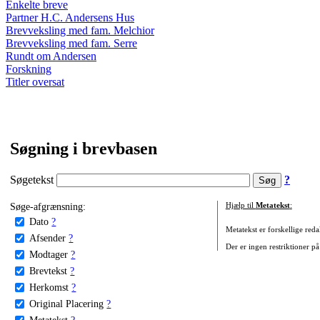
Enkelte breve
Partner H.C. Andersens Hus
Brevveksling med fam. Melchior
Brevveksling med fam. Serre
Rundt om Andersen
Forskning
Titler oversat
Søgning i brevbasen
Søgetekst
?
Søge-afgrænsning:
Hjælp til
Metatekst
:
Dato
?
Metatekst er forskellige reda
Afsender
?
Der er ingen restriktioner på
Modtager
?
Brevtekst
?
Herkomst
?
Original Placering
?
Metatekst
?