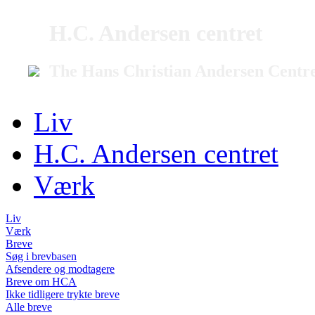
H.C. Andersen centret
The Hans Christian Andersen Centr
Liv
H.C. Andersen centret
Værk
Liv
Værk
Breve
Søg i brevbasen
Afsendere og modtagere
Breve om HCA
Ikke tidligere trykte breve
Alle breve