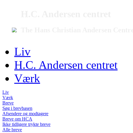
H.C. Andersen centret
The Hans Christian Andersen Centr
Liv
H.C. Andersen centret
Værk
Liv
Værk
Breve
Søg i brevbasen
Afsendere og modtagere
Breve om HCA
Ikke tidligere trykte breve
Alle breve