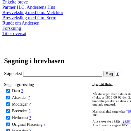
Enkelte breve
Partner H.C. Andersens Hus
Brevveksling med fam. Melchior
Brevveksling med fam. Serre
Rundt om Andersen
Forskning
Titler oversat
Søgning i brevbasen
Søgetekst
?
Søge-afgrænsning:
Hjælp til
Dato
:
Dato
?
Når du søger efter dato er
Afsender
?
(f.eks. er 1855-08-02 den 2
bindestreger skal en dato i c
Modtager
?
undlade søgeord.
Brevtekst
?
Man skal altså søge efter
"18
1855.
Herkomst
?
Alle breve fra 1855:
+1855
Original Placering
?
Alle breve fra august 1855:
Metatekst
?