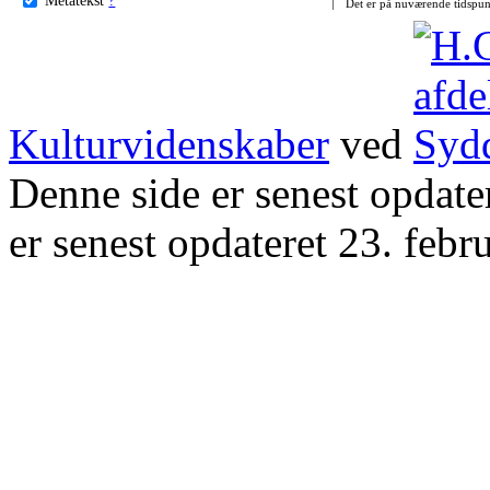
Det er på nuværende tidspun
Kulturvidenskaber
ved
Denne side er senest opdat
er senest opdateret 23. febr