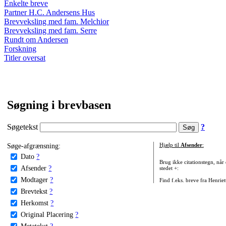
Enkelte breve
Partner H.C. Andersens Hus
Brevveksling med fam. Melchior
Brevveksling med fam. Serre
Rundt om Andersen
Forskning
Titler oversat
Søgning i brevbasen
Søgetekst
?
Søge-afgrænsning:
Hjælp til
Afsender
:
Dato
?
Brug ikke citationstegn, når
Afsender
?
stedet +:
Modtager
?
Find f.eks. breve fra Henrie
Brevtekst
?
Herkomst
?
Original Placering
?
Metatekst
?