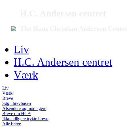
H.C. Andersen centret
The Hans Christian Andersen Centr
Liv
H.C. Andersen centret
Værk
Liv
Værk
Breve
Søg i brevbasen
Afsendere og modtagere
Breve om HCA
Ikke tidligere trykte breve
Alle breve