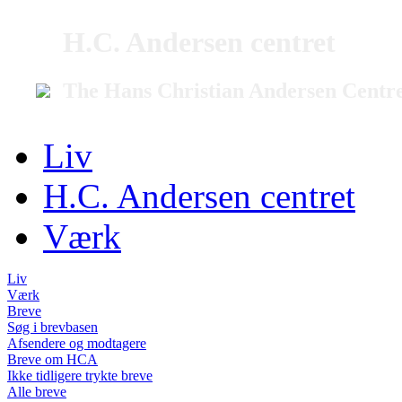
H.C. Andersen centret
The Hans Christian Andersen Centr
Liv
H.C. Andersen centret
Værk
Liv
Værk
Breve
Søg i brevbasen
Afsendere og modtagere
Breve om HCA
Ikke tidligere trykte breve
Alle breve