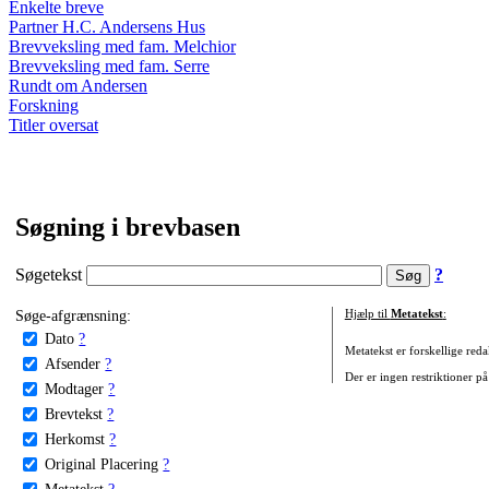
Enkelte breve
Partner H.C. Andersens Hus
Brevveksling med fam. Melchior
Brevveksling med fam. Serre
Rundt om Andersen
Forskning
Titler oversat
Søgning i brevbasen
Søgetekst
?
Søge-afgrænsning:
Hjælp til
Metatekst
:
Dato
?
Metatekst er forskellige reda
Afsender
?
Der er ingen restriktioner på
Modtager
?
Brevtekst
?
Herkomst
?
Original Placering
?
Metatekst
?