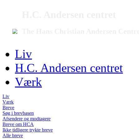
H.C. Andersen centret
The Hans Christian Andersen Centr
Liv
H.C. Andersen centret
Værk
Liv
Værk
Breve
Søg i brevbasen
Afsendere og modtagere
Breve om HCA
Ikke tidligere trykte breve
Alle breve