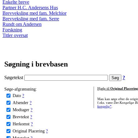
Enkelte breve
Partner H.C. Andersens Hus
Brevveksling med fam. Melchior
Brevveksling med fam. Serre
Rundt om Andersen
Forskning
Titler oversat
Søgning i brevbasen
Søgetekst
?
Søge-afgrænsning:
Hjælp til
Original Placering
Dato
?
Man kan søge efter de origi
Afsender
?
f.eks. være
Det Kongelige Bi
kongelig*
.
Modtager
?
Brevtekst
?
Herkomst
?
Original Placering
?
Metatekst
?