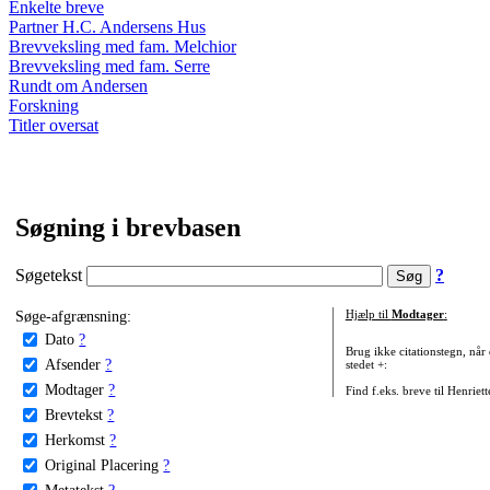
Enkelte breve
Partner H.C. Andersens Hus
Brevveksling med fam. Melchior
Brevveksling med fam. Serre
Rundt om Andersen
Forskning
Titler oversat
Søgning i brevbasen
Søgetekst
?
Søge-afgrænsning:
Hjælp til
Modtager
:
Dato
?
Brug ikke citationstegn, når
Afsender
?
stedet +:
Modtager
?
Find f.eks. breve til Henriet
Brevtekst
?
Herkomst
?
Original Placering
?
Metatekst
?