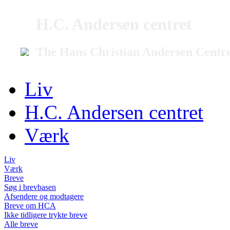
H.C. Andersen centret
The Hans Christian Andersen Centr
Liv
H.C. Andersen centret
Værk
Liv
Værk
Breve
Søg i brevbasen
Afsendere og modtagere
Breve om HCA
Ikke tidligere trykte breve
Alle breve