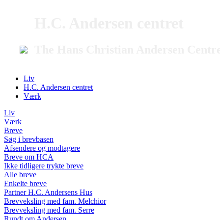
H.C. Andersen centret
The Hans Christian Andersen Centr
Liv
H.C. Andersen centret
Værk
Liv
Værk
Breve
Søg i brevbasen
Afsendere og modtagere
Breve om HCA
Ikke tidligere trykte breve
Alle breve
Enkelte breve
Partner H.C. Andersens Hus
Brevveksling med fam. Melchior
Brevveksling med fam. Serre
Rundt om Andersen