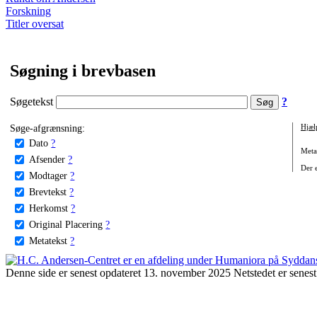
Forskning
Titler oversat
Søgning i brevbasen
Søgetekst
?
Søge-afgrænsning:
Hjæl
Dato
?
Metat
Afsender
?
Der e
Modtager
?
Brevtekst
?
Herkomst
?
Original Placering
?
Metatekst
?
Denne side er senest opdateret 13. november 2025 Netstedet er senest