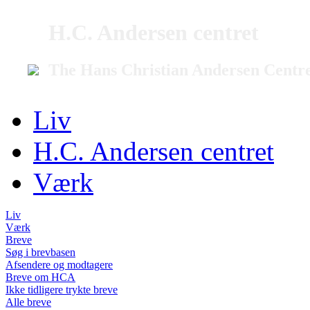
H.C. Andersen centret
The Hans Christian Andersen Centr
Liv
H.C. Andersen centret
Værk
Liv
Værk
Breve
Søg i brevbasen
Afsendere og modtagere
Breve om HCA
Ikke tidligere trykte breve
Alle breve