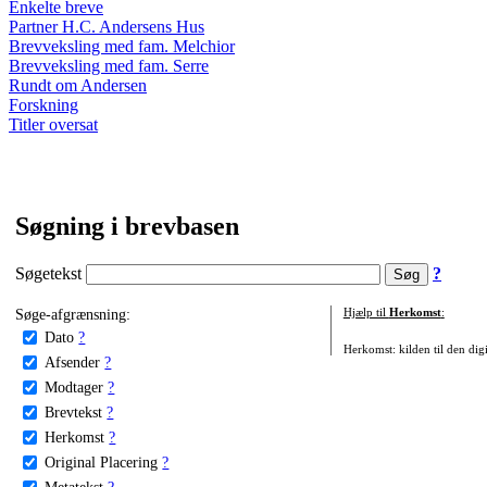
Enkelte breve
Partner H.C. Andersens Hus
Brevveksling med fam. Melchior
Brevveksling med fam. Serre
Rundt om Andersen
Forskning
Titler oversat
Søgning i brevbasen
Søgetekst
?
Søge-afgrænsning:
Hjælp til
Herkomst
:
Dato
?
Herkomst: kilden til den digi
Afsender
?
Modtager
?
Brevtekst
?
Herkomst
?
Original Placering
?
Metatekst
?