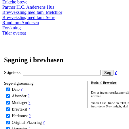
Enkelte breve
Partner H.C. Andersens Hus
Brevveksling med fam. Melchior
Brevveksling med fam. Serre
Rundt om Andersen
Forskning
Titler oversat
Søgning i brevbasen
Søgetekst
?
Søge-afgrænsning:
Hjælp til
Brevtekst
:
Dato
?
Der er ingen restriktioner p
Afsender
?
normalt.
Modtager
?
Vil du f.eks. finde en tekst,
Naar dette Brev
indgår, skal
Brevtekst
?
Herkomst
?
Original Placering
?
Metatekst
?