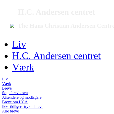
H.C. Andersen centret
The Hans Christian Andersen Centr
Liv
H.C. Andersen centret
Værk
Liv
Værk
Breve
Søg i brevbasen
Afsendere og modtagere
Breve om HCA
Ikke tidligere trykte breve
Alle breve