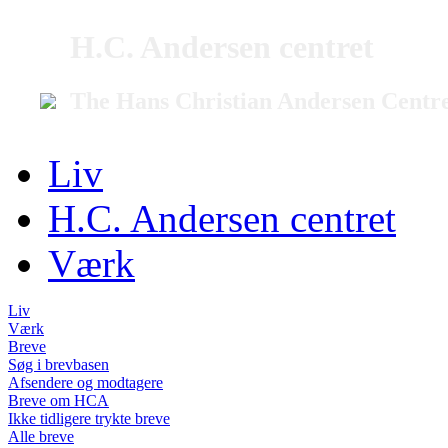
H.C. Andersen centret
The Hans Christian Andersen Centr
Liv
H.C. Andersen centret
Værk
Liv
Værk
Breve
Søg i brevbasen
Afsendere og modtagere
Breve om HCA
Ikke tidligere trykte breve
Alle breve