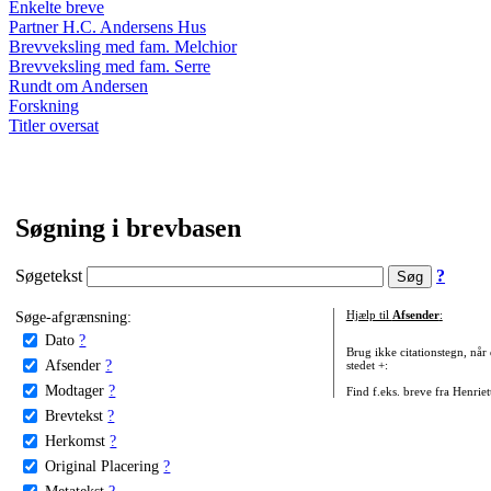
Enkelte breve
Partner H.C. Andersens Hus
Brevveksling med fam. Melchior
Brevveksling med fam. Serre
Rundt om Andersen
Forskning
Titler oversat
Søgning i brevbasen
Søgetekst
?
Søge-afgrænsning:
Hjælp til
Afsender
:
Dato
?
Brug ikke citationstegn, når
Afsender
?
stedet +:
Modtager
?
Find f.eks. breve fra Henrie
Brevtekst
?
Herkomst
?
Original Placering
?
Metatekst
?