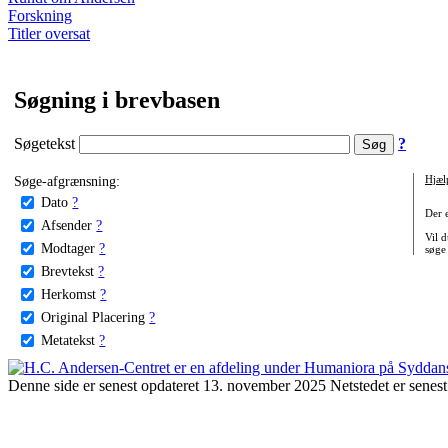
Forskning
Titler oversat
Søgning i brevbasen
Søgetekst
?
Søge-afgrænsning:
Hjæl
Dato
?
Der 
Afsender
?
Vil d
Modtager
?
søge
Brevtekst
?
Herkomst
?
Original Placering
?
Metatekst
?
Denne side er senest opdateret 13. november 2025 Netstedet er senest