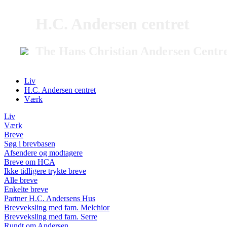
H.C. Andersen centret
The Hans Christian Andersen Centr
Liv
H.C. Andersen centret
Værk
Liv
Værk
Breve
Søg i brevbasen
Afsendere og modtagere
Breve om HCA
Ikke tidligere trykte breve
Alle breve
Enkelte breve
Partner H.C. Andersens Hus
Brevveksling med fam. Melchior
Brevveksling med fam. Serre
Rundt om Andersen