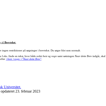
p til
Brevtekst
:
er ingen restriktioner på søgninger i brevtekst. Du søger blot som normalt.
u f.eks. finde en tekst, hvor både ordet
hest
og
vogn
samt sætningen
Naar dette Brev
indgår, skal
 efter
+hest +vogn +"Naar dette Brev"
.
 opdateret 23. februar 2023