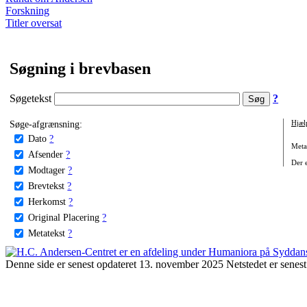
Forskning
Titler oversat
Søgning i brevbasen
Søgetekst
?
Søge-afgrænsning:
Hjæl
Dato
?
Metat
Afsender
?
Der e
Modtager
?
Brevtekst
?
Herkomst
?
Original Placering
?
Metatekst
?
Denne side er senest opdateret 13. november 2025 Netstedet er senest