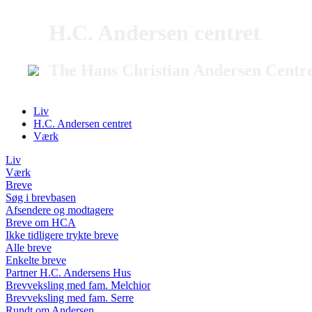
H.C. Andersen centret
The Hans Christian Andersen Centr
Liv
H.C. Andersen centret
Værk
Liv
Værk
Breve
Søg i brevbasen
Afsendere og modtagere
Breve om HCA
Ikke tidligere trykte breve
Alle breve
Enkelte breve
Partner H.C. Andersens Hus
Brevveksling med fam. Melchior
Brevveksling med fam. Serre
Rundt om Andersen