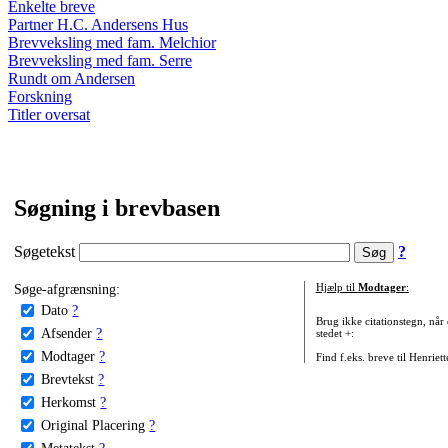
Enkelte breve
Partner H.C. Andersens Hus
Brevveksling med fam. Melchior
Brevveksling med fam. Serre
Rundt om Andersen
Forskning
Titler oversat
Søgning i brevbasen
Søgetekst
?
Søge-afgrænsning:
Hjælp til
Modtager
:
Dato
?
Brug ikke citationstegn, når
Afsender
?
stedet +:
Modtager
?
Find f.eks. breve til Henriet
Brevtekst
?
Herkomst
?
Original Placering
?
Metatekst
?