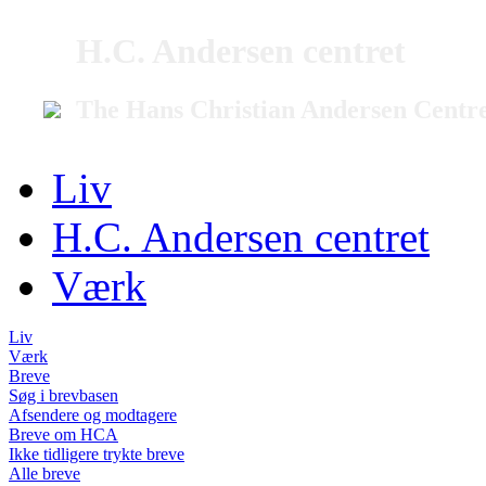
H.C. Andersen centret
The Hans Christian Andersen Centr
Liv
H.C. Andersen centret
Værk
Liv
Værk
Breve
Søg i brevbasen
Afsendere og modtagere
Breve om HCA
Ikke tidligere trykte breve
Alle breve